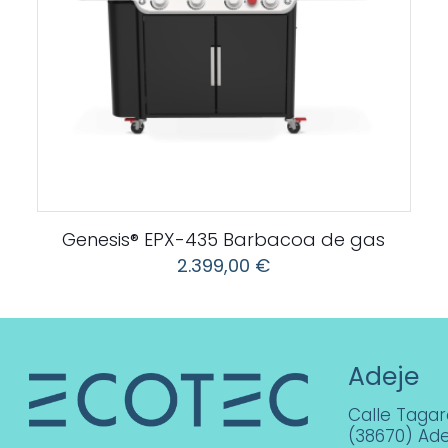
Genesis® EPX-435 Barbacoa de gas
2.399,00
€
Adeje
Calle Tagara
(38670) Ade