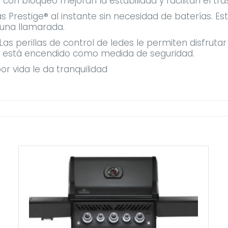
con bloqueo mejoran la estabilidad y facilitan el tra
as Prestige® al instante sin necesidad de baterías. E
una llamarada.
 perillas de control de ledes le permiten disfrutar 
s está encendido como medida de seguridad.
r vida le da tranquilidad