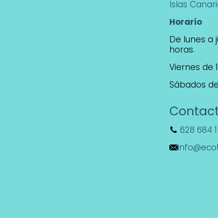
Islas Canar
Horario
De lunes a j
horas.
Viernes de 1
Sábados de 
Contac
628 684 
info@eco