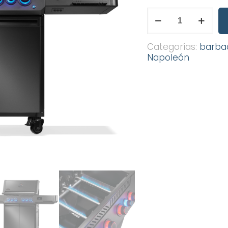
Phantom
Prestige®
500
Connected
Categorías:
barba
RSIB
Napoleón
cantidad