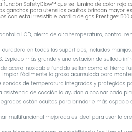
en la función SafetyGlow™ que se ilumina de color ro
 los ganchos para utensilios ocultos brindan mayor 
con esta irresistible parrilla de gas Prestige® 500
pantalla LCD, alerta de alta temperatura, control re
adero en todas las superficies, incluidas manijas, 
Espiedo más grande y una estación de sellado infr
 acero inoxidable fundido sellan como el hierro fund
impiar fácilmente la grasa acumulada para mantener
sondas de temperatura integrados y protegidos para
a asistencia de cocción lo ayudan a cocinar cada plat
tegrados están ocultos para brindarle más espacio e
nar multifuncional mejorada es ideal para usar la c