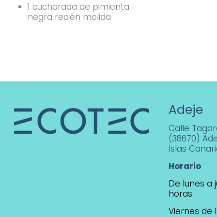
1 cucharada de pimienta
negra recién molida
Adeje
Calle Tagara
(38670) Ade
Islas Canar
Horario
De lunes a j
horas.
Viernes de 1