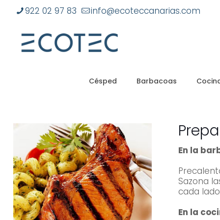
922 02 97 83
info@ecoteccanarias.com
Césped
Barbacoas
Cocina
Prepa
En la bar
Precalent
Sazona la
cada lado
En la coc