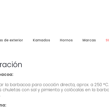
s de exterior
Kamados
Hornos
Marcas
S
ración
bacoa:
ar la barbacoa para cocción directa, aprox. a 250 °C.
s chuletas con sal y pimienta y colócalas en la barb
.
ina: