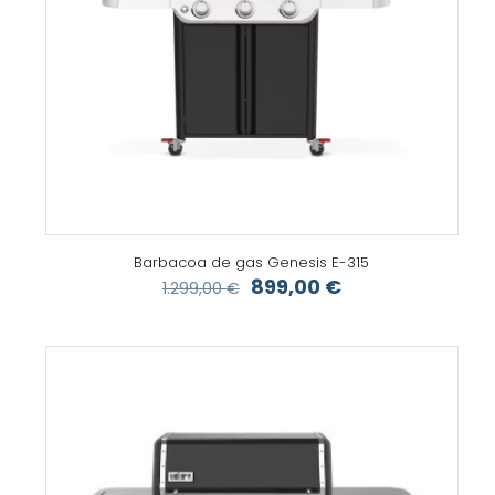
Barbacoa de gas Genesis E-315
El
El
899,00
€
1.299,00
€
precio
precio
original
actual
era:
es:
1.299,00 €.
899,00 €.