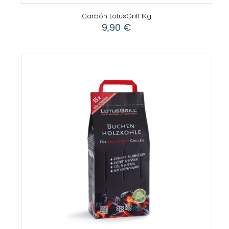
Carbón LotusGrill 1Kg
9,90
€