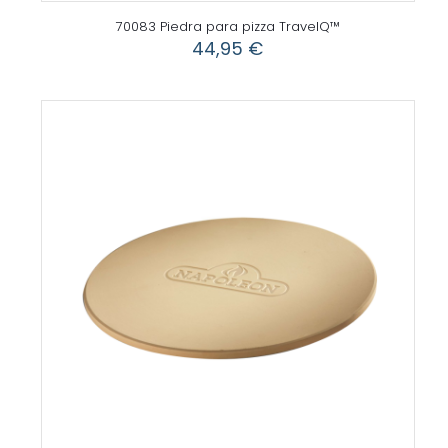
70083 Piedra para pizza TravelQ™
44,95
€