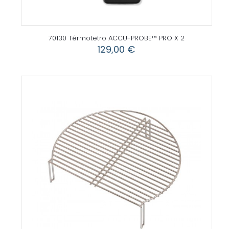
70130 Térmotetro ACCU-PROBE™ PRO X 2
129,00
€