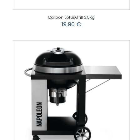
Carbón LotusGrill 2,5Kg
19,90
€