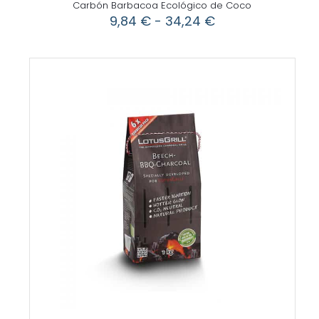
Carbón Barbacoa Ecológico de Coco
Rango
9,84
€
-
34,24
€
de
precios:
desde
9,84 €
hasta
34,24 €