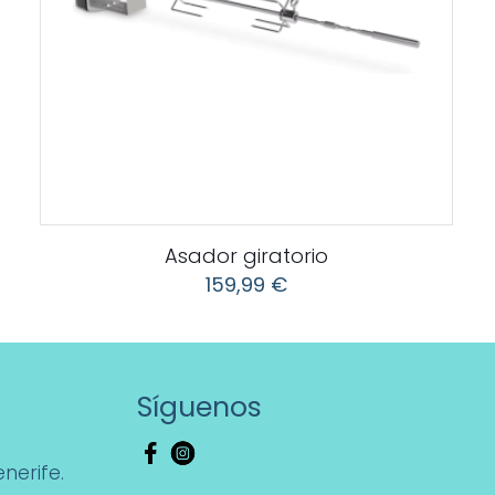
Asador giratorio
159,99
€
Síguenos
nerife.