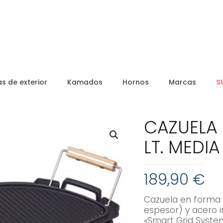
s de exterior
Kamados
Hornos
Marcas
S
CAZUELA 
LT. MEDI
189,90
€
Cazuela en forma 
espesor) y acero i
«Smart Grid System