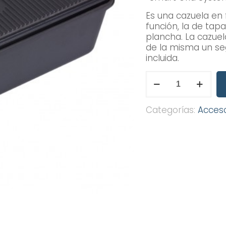
Es una cazuela en
función, la de tap
plancha. La cazuel
de la misma un seg
incluida.
CAZUELA
DE
HIERRO
FUNDIDO
Categorías:
Acces
6,5
LT.
MEDIA
LUNA
SGS
PARA
CLASSIC
cantidad