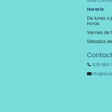
Islas Canar
Horario
De lunes a j
horas.
Viernes de 1
Sábados de 
Contac
628 684 
info@eco