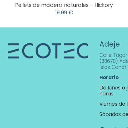
Pellets de madera naturales – Hickory
19,99
€
Adeje
Calle Tagara
(38670) Ade
Islas Canar
Horario
De lunes a j
horas.
Viernes de 1
Sábados de 