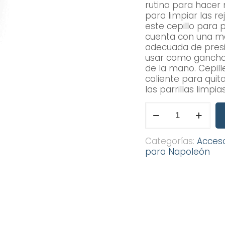
rutina para hacer 
para limpiar las rej
este cepillo para 
cuenta con una ma
adecuada de presi
usar como gancho lo
de la mano. Cepille
caliente para quit
las parrillas limpias
CEPILLO
PARA
PARRILLA
DE
Categorías:
Acces
TRES
para Napoleón
LADOS
cantidad