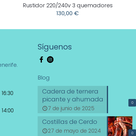
Rustidor 220/240v 3 quemadores
130,00
€
Síguenos
nerife.
Blog
Cadera de ternera
 16:30
picante y ahumada
0
7 de junio de 2025
 14:00
Costillas de Cerdo
27 de mayo de 2024
0