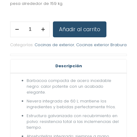
pesa alrededor de 159 kg.
Cocina
Añadir al carrito
de
exterior
Brabura
Categorías:
Cocinas de exterior
,
Cocinas exterior Brabura
Lite
Series
300
cantidad
Descripción
Barbacoa compacta de acero inoxidable
negro: calor potente con un acabado
elegante.
Nevera integrada de 60 L: mantiene los
ingredientes y bebidas perfectamente fríos.
Estructura galvanizada con recubrimiento en
polvo: resistencia total a las inclemencias del
tiempo.
Abrebotellas integrado: siempre a mano