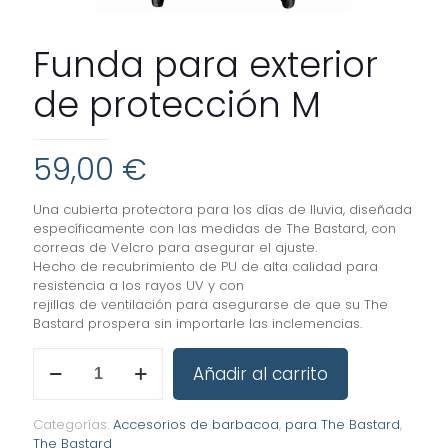
Funda para exterior
de protección M
59,00
€
Una cubierta protectora para los días de lluvia, diseñada
específicamente con las medidas de The Bastard, con
correas de Velcro para asegurar el ajuste.
Hecho de recubrimiento de PU de alta calidad para
resistencia a los rayos UV y con
rejillas de ventilación para asegurarse de que su The
Bastard prospera sin importarle las inclemencias.
Funda
Añadir al carrito
para
exterior
de
Categorías:
Accesorios de barbacoa
,
para The Bastard
,
protección
The Bastard