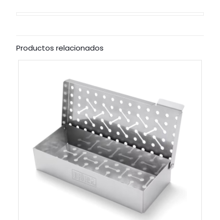
M
cantidad
Productos relacionados