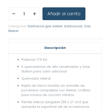
Genesis®
Añadir al carrito
EPX-
435
Barbacoa
Categorías:
barbacoa gas weber
,
barbacoas
,
Gas
,
de
Weber
gas
cantidad
Descripción
Potencia: 17,5 Kw
4 quemadores de alto rendimiento y Sear
Station para calor adicional
Quemador lateral
Rejilla de hierro fundido en esmalte de
porcelana compatible con Weber Crafted
para modos de cocción infinitos
Parrilla interior plegable (65 x 27 cm) que
aumenta la superficie útil de la barbacoa