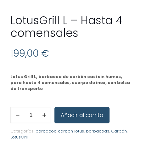
LotusGrill L – Hasta 4
comensales
199,00
€
Lotus Grill L, barbacoa de carbón casi sin humos,
para hasta 4 comensales, cuerpo de inox, con bolsa
de transporte
LotusGrill
Añadir al carrito
L
-
Hasta
Categorías:
barbacoa carbon lotus
,
barbacoas
,
Carbón
,
4
LotusGrill
comensales