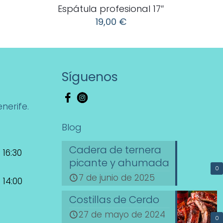
Espátula profesional 17″
19,00
€
Síguenos
nerife.
Blog
Cadera de ternera
 16:30
picante y ahumada
0
7 de junio de 2025
 14:00
Costillas de Cerdo
27 de mayo de 2024
0