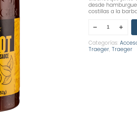
desde hamburguesa
costillas a la barb
SALSA
BARBACOA
DE
ALBARICOQUE
Categorías:
Acces
TRAEGER
Traeger
,
Traeger
cantidad