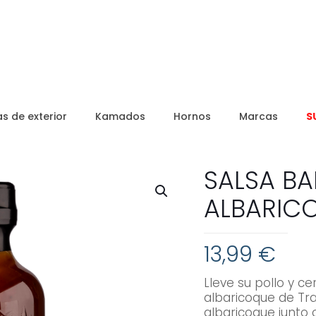
s de exterior
Kamados
Hornos
Marcas
S
SALSA B
ALBARIC
13,99
€
Lleve su pollo y ce
albaricoque de Tr
albaricoque junto 