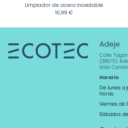
Limpiador de acero inoxidable
10,99
€
Adeje
Calle Tagara
(38670) Ade
Islas Canar
Horario
De lunes a j
horas.
Viernes de 1
Sábados de 