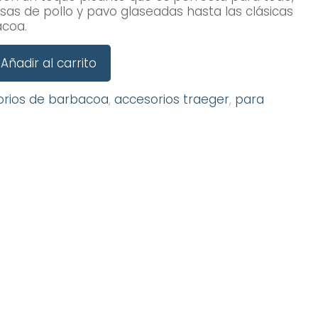
s de pollo y pavo glaseadas hasta las clásicas
acoa.
Añadir al carrito
orios de barbacoa
,
accesorios traeger
,
para