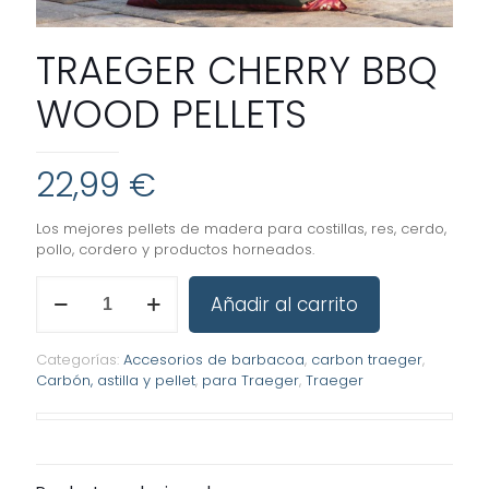
TRAEGER CHERRY BBQ
WOOD PELLETS
22,99
€
Los mejores pellets de madera para costillas, res, cerdo,
pollo, cordero y productos horneados.
TRAEGER
Añadir al carrito
CHERRY
BBQ
WOOD
Categorías:
Accesorios de barbacoa
,
carbon traeger
,
PELLETS
Carbón, astilla y pellet
,
para Traeger
,
Traeger
cantidad