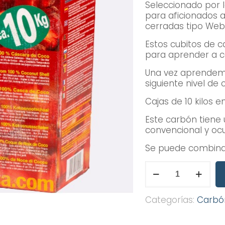
Seleccionado por l
para aficionados a
cerradas tipo Webe
Estos cubitos de c
para aprender a c
Una vez aprendem
siguiente nivel d
Cajas de 10 kilos e
Este carbón tiene
convencional y o
Se puede combinar
Carbón
de
Cascara
de
Categorías:
Carbón,
Coco
Ecobrasa