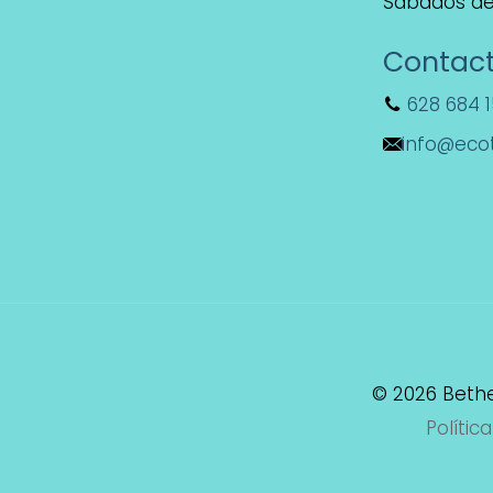
Sábados de 
Contac
628 684 
info@eco
© 2026 Bet
Polític