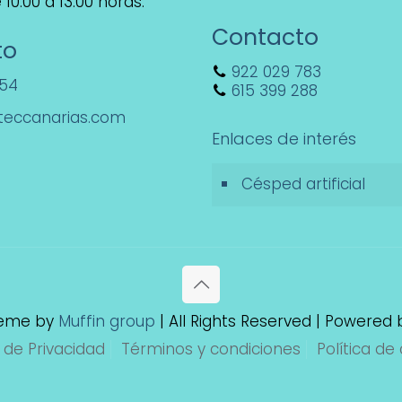
10:00 a 13:00 horas.
Contacto
to
922 029 783
154
615 399 288
teccanarias.com
Enlaces de interés
Césped artificial
heme by
Muffin group
| All Rights Reserved | Powered
a de Privacidad
Términos y condiciones
Política de