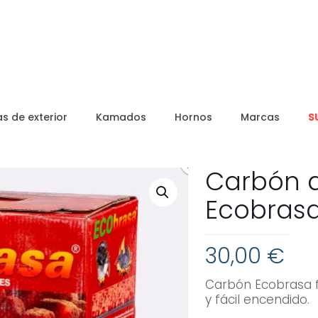
s de exterior
Kamados
Hornos
Marcas
S
Carbón 
Ecobras
30,00
€
Carbón Ecobrasa f
y fácil encendido.